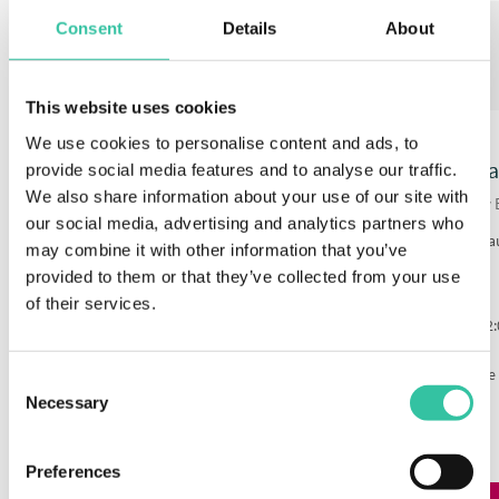
E tu… da che parte stai?
Consent
Details
About
Team Mare
– dopo la tappa, piscina riscaldata e relax.
Team Montagna
– segui il Giro e poi scalali tu quei colli!
Team Maglia Rosa
– non perdi un attimo della corsa.
This website uses cookies
We use cookies to personalise content and ads, to
Offerta Maggio Giro d'Ita
provide social media features and to analyse our traffic.
We also share information about your use of our site with
Pacchetto 7 notti – Formula Easy 
our social media, advertising and analytics partners who
Il tuo soggiorno perfetto per allenarti, tifare e vivere la Romagna più a
may combine it with other information that you’ve
provided to them or that they’ve collected from your use
Il pacchetto Easy Bike include:
of their services.
Ricca colazione energetica per ciclisti + Buffet post allenamento 1
Fino a 6 tour guidati al giorno. Ne abbiamo oltre 100
Bike room sicura, con officina piccole riparazioni, angolo lavaggio 
Consent
Palestra Technogym vista mare
Necessary
Selection
2 piscine riscaldate bordo spiaggia
City bike gratuite
Preferences