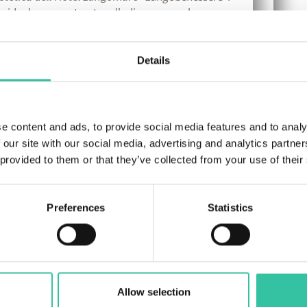
 ideale per contrastare l'adipe, ma anche
.
liamento tecnico sportivo
e Hotel firmata Alè
Details
prodotti enogastronomici tipici locali
o guasti
da passeggio
 per bambini e accompagnatori non
e content and ads, to provide social media features and to analy
a musei, a tipici paesi dell'entroterra romagnolo,
 our site with our social media, advertising and analytics partn
 provided to them or that they’ve collected from your use of their
ost allenamento dalle 12:00 alle 16.00 e cena con
ni con acqua durante i pasti
sali minerali per i tour
Preferences
Statistics
ire liberamente di acqua ai dispenser
ente per preparare caffè, tè e tisane
Allow selection