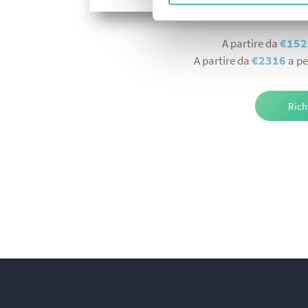
€152
A partire da
€2316
A partire da
a pe
Rich