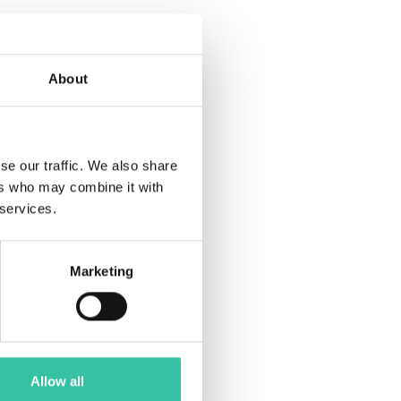
About
se our traffic. We also share
ers who may combine it with
 services.
Marketing
Allow all