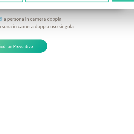
9
a persona in camera doppia
rsona in camera doppia uso singola
iedi un Preventivo