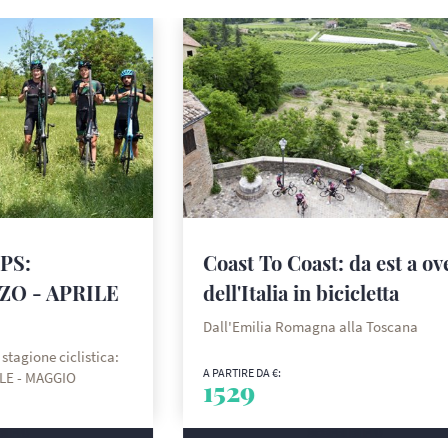
PS:
Coast To Coast: da est a ov
ZO - APRILE
dell'Italia in bicicletta
Dall'Emilia Romagna alla Toscana
stagione ciclistica:
A PARTIRE DA €:
LE - MAGGIO
1529
I PIÙ
SCOPRI DI PIÙ