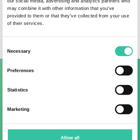
our social media, advertising and analytics partners who
Informazioni relative alla prenotazione
+
may combine it with other information that you’ve
provided to them or that they’ve collected from your use
of their services.
Consent
Necessary
Selection
Preferences
Siamo Ciclisti
Pinarello Official
Statistics
Partner
I ciclisti sono tutti viaggiatori un
po 'pazzi, pieni di sogni e nuovi
Marketing
Adoriamo le bici Pinarello,
viaggi, alla ricerca di emozioni.
probabilmente le migliori bici
Come noi. Quindi ti capiamo
italiane.
benissimo e possiamo ispirarti. E
anche tu puoi ispirarci!
Allow all