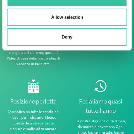
Allow selection
That's Amore
Guide locali
philosophy
Deny
Tutti i nostri giri sono guidati da
guide locali amichevoli e
Godersi le cose semplici della vita
preparate.
e la gioia del ciclismo: questa è
l'idea di base della nostra idea di
vacanza in bicicletta.
Posizione perfetta
Pedaliamo quasi
tutto l'anno
Cesenatico ha tutte le condizioni
ideali per il ciclismo. Meteo,
La nostra stagione dura 9 mesi,
qualità delle strade, salite,
da marzo a novembre. Ogni
pianure e molto altro ancora.
anno. Anche in estate. Anche