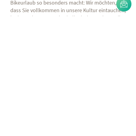
Bikeurlaub so besonders macht: Wir möchten,
dass Sie vollkommen in unsere Kultur eintauchen,
in das wahre Wesen des italienischen Lebensstils.
Dies sind die Eigenschaften
unserer Guides
In der Lage, Fahrergruppen
unterschiedlichen Konditionsniveaus
kompetent zu betreuen