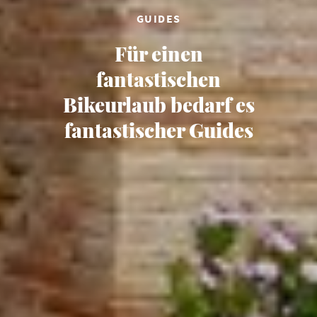
GUIDES
Für einen
fantastischen
Bikeurlaub bedarf es
fantastischer Guides