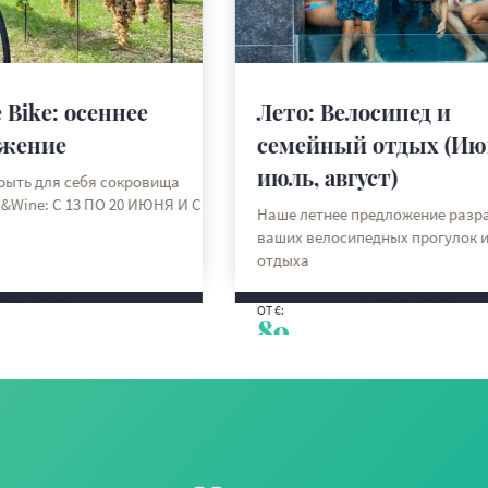
е
Лето: Велосипед и
семейный отдых (Июнь,
июль, август)
овища
ИЮНЯ И С
Наше летнее предложение разработано для
ваших велосипедных прогулок и семейного
отдыха
DISCOVER MORE
ОТ €:
89