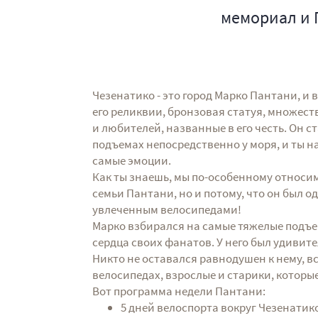
мемориал и 
Чезенатико - это город Марко Пантани, и в
его реликвии, бронзовая статуя, множес
и любителей, названные в его честь. Он с
подъемах непосредственно у моря, и ты н
самые эмоции.
Как ты знаешь, мы по-особенному относим
семьи Пантани, но и потому, что он был о
увлеченным велосипедами!
Марко взбирался на самые тяжелые подъем
сердца своих фанатов. У него был удивите
Никто не оставался равнодушен к нему, в
велосипедах, взрослые и старики, которы
Вот программа недели Пантани:
5 дней велоспорта вокруг Чезенати