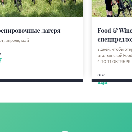
 лагеря
Food & Wine Bike: осенне
спецпредложение
7 дней, чтобы открыть для себя сокр
итальянской Food&Wine: С 13 ПО 20 
4 ПО 11 ОКТЯБРЯ
ОТ €:
141
 MORE
DISCOVER MORE