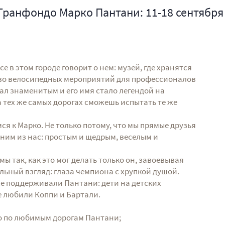
Гранфондо Марко Пантани: 11-18 сентября 
се в этом городе говорит о нем: музей, где хранятся
тво велосипедных мероприятий для профессионалов
тал знаменитым и его имя стало легендой на
а тех же самых дорогах сможешь испытать те же
ся к Марко. Не только потому, что мы прямые друзья
дним из нас: простым и щедрым, веселым и
ы так, как это мог делать только он, завоевывая
льный взгляд: глаза чемпиона с хрупкой душой.
се поддерживали Пантани: дети на детских
е любили Коппи и Бартали.
ко по любимым дорогам Пантани;