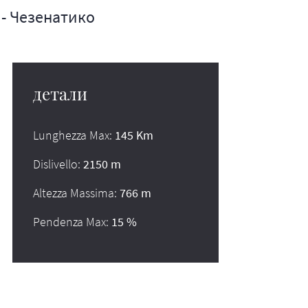
- Чезенатико
детали
Lunghezza Max:
145 Km
Dislivello:
2150 m
Altezza Massima:
766 m
Pendenza Max:
15 %