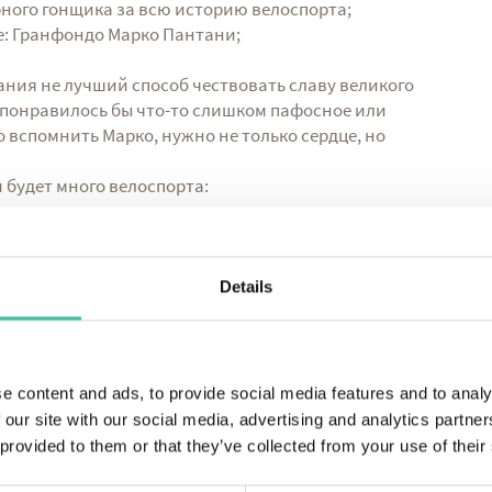
орного гонщика за всю историю велоспорта;
е: Гранфондо Марко Пантани;
ания не лучший способ чествовать славу великого
 понравилось бы что-то слишком пафосное или
 вспомнить Марко, нужно не только сердце, но
 будет много велоспорта:
 и по тем же улицам, на которых тренировался
рному Чиппо: 4,9 км со средним уклоном 13,5% и
музей Пантани;
Details
дет окрашен в желтый цвет, чтобы чествовать
 вело-марафон и фестиваль пре-Гранфондо.
я, мы можем провести процедуру регистрации в
e content and ads, to provide social media features and to analy
рного гонщика за всю историю велоспорта!
 our site with our social media, advertising and analytics partn
 provided to them or that they’ve collected from your use of their
апросить цену