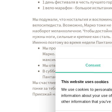
1 день фестиваля в честь лучшего г
1 вело-марафон - большое испытани
Мы подумали, что ностальгия и воспомин
велосипедиста. Возможно, Марко тоже не
наоборот меланхоличное. Чтобы достойно
нужны ноги, сильные и крепкие как сталь.
Именно поэтому во время недели Пантани
Мы проедем по тем же самым дорогам
Марко. Мы вместе проедем по легенда
максимальным уклоном 28,5%;
Мы отвезем тебя в фантастический 
Consent
В суббота 12 сентября весь город бу
Пантани и именно в этот день будет
This website uses cookies
Мы счастливы быть партнером мероприяти
гонке за тебя.
We use cookies to personalis
Приезжай на праздник в честь лучшего го
information about your use of
other information that you’ve
З