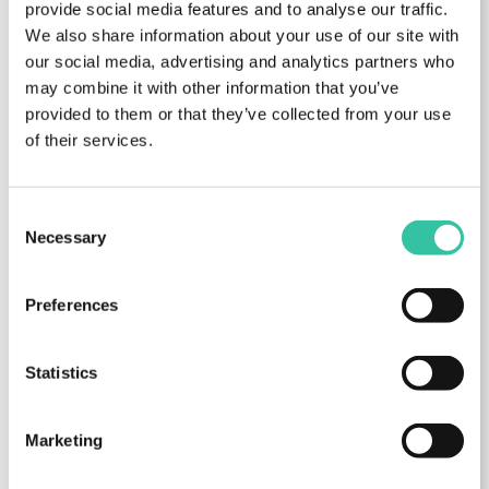
disposição
provide social media features and to analyse our traffic.
Acesso ao espaço de bem-
We also share information about your use of our site with
estar e beleza
our social media, advertising and analytics partners who
“Lungobenessere” do Hotel
may combine it with other information that you’ve
Lungomare. Dispomos
provided to them or that they’ve collected from your use
também de pressoterapia,
of their services.
ideal para a redução de
gorduras, mas também para
Consent
relaxar após o treino.
Necessary
Selection
Serviço de lavandaria para
roupa técnica desportiva
Camisola de ciclismo do
Preferences
Lungomare Bike Hotel
assinada Alè
Statistics
Excursões com degustação de
produtos gastronómicos e
vinhos típicos da região
Marketing
Assistência em caso de