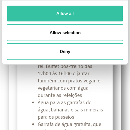
acidente ou avaria
Utilização gratuita de
Allow all
bicicletas de turismo
Programa para crianças e não
desportistas (excursões de
Allow selection
compras, visitas a museus,
aldeias típicas da Romagna,
etc.) e programas infantis
Deny
Pequeno-almoço como um
rei! Buffet pós-treino das
12h00 às 16h00 e jantar
também com pratos vegan e
vegetarianos com água
durante as refeições
Água para as garrafas de
água, bananas e sais minerais
para os passeios
Garrafa de água gratuita, que