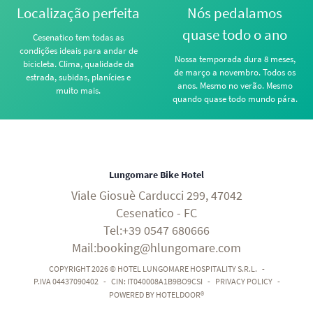
Localização perfeita
Nós pedalamos
quase todo o ano
Cesenatico tem todas as
condições ideais para andar de
Nossa temporada dura 8 meses,
bicicleta. Clima, qualidade da
de março a novembro. Todos os
estrada, subidas, planícies e
anos. Mesmo no verão. Mesmo
muito mais.
quando quase todo mundo pára.
Lungomare Bike Hotel
Viale Giosuè Carducci 299, 47042
Cesenatico - FC
Tel:+39 0547 680666
Mail:booking@hlungomare.com
COPYRIGHT 2026 © HOTEL LUNGOMARE HOSPITALITY S.R.L.
-
P.IVA 04437090402
-
CIN: IT040008A1B9BO9CSI
-
PRIVACY POLICY
-
POWERED BY HOTELDOOR®