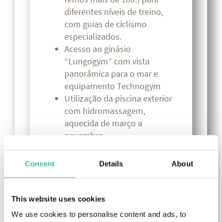
diferentes níveis de treino,
com guias de ciclismo
especializados.
Acesso ao ginásio
“Lungogym” com vista
panorâmica para o mar e
equipamento Technogym
Utilização da piscina exterior
com hidromassagem,
aquecida de março a
novembro
Sala de bicicletas “Marco
Pantani” (para mais de 150
Consent
Details
About
bicicletas), segura e equipada
com zona de lavagem,
pequenas reparações e
This website uses cookies
compressor. Mecânico à sua
We use cookies to personalise content and ads, to